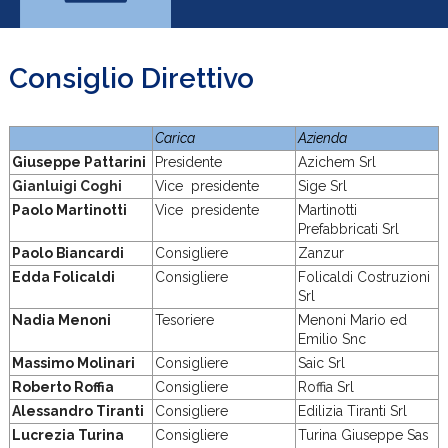
Consiglio Direttivo
Carica
Azienda
Giuseppe Pattarini
Presidente
Azichem Srl
Gianluigi Coghi
Vice presidente
Sige Srl
Paolo Martinotti
Vice presidente
Martinotti
Prefabbricati Srl
Paolo Biancardi
Consigliere
Zanzur
Edda Folicaldi
Consigliere
Folicaldi Costruzioni
Srl
Nadia Menoni
Tesoriere
Menoni Mario ed
Emilio Snc
Massimo Molinari
Consigliere
Saic Srl
Roberto Roffia
Consigliere
Roffia Srl
Alessandro Tiranti
Consigliere
Edilizia Tiranti Srl
Lucrezia Turina
Consigliere
Turina Giuseppe Sas